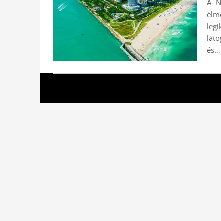
A N
élm
legi
láto
és…