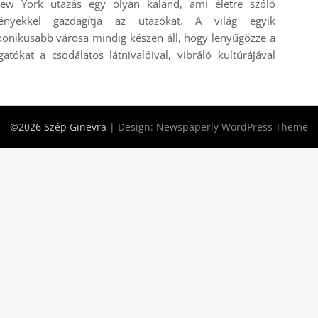
ew York utazás egy olyan kaland, ami életre szóló
ényekkel gazdagítja az utazókat. A világ egyik
konikusabb városa mindig készen áll, hogy lenyűgözze a
gatókat a csodálatos látnivalóival, vibráló kultúrájával
©2026 Szép Ginevra
| Design:
Newspaperly WordPress Theme