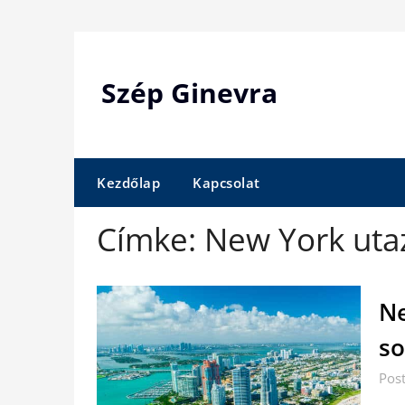
Skip
to
content
Szép Ginevra
Kezdőlap
Kapcsolat
Címke:
New York uta
Ne
so
Pos