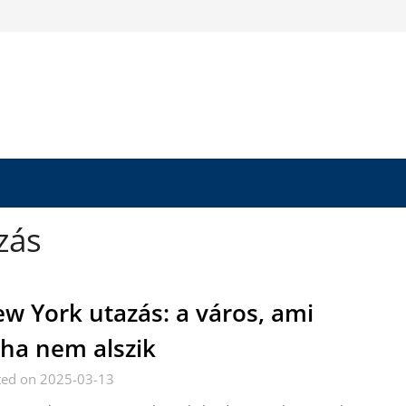
zás
w York utazás: a város, ami
ha nem alszik
ted on 2025-03-13