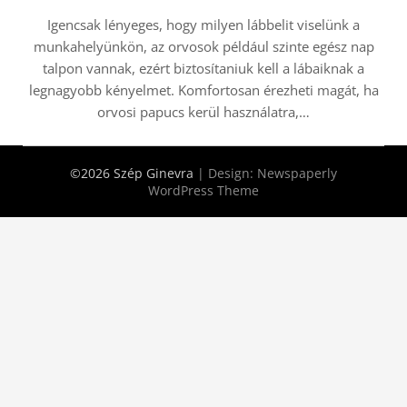
Igencsak lényeges, hogy milyen lábbelit viselünk a
munkahelyünkön, az orvosok például szinte egész nap
talpon vannak, ezért biztosítaniuk kell a lábaiknak a
legnagyobb kényelmet. Komfortosan érezheti magát, ha
orvosi papucs kerül használatra,…
©2026 Szép Ginevra
| Design:
Newspaperly
WordPress Theme