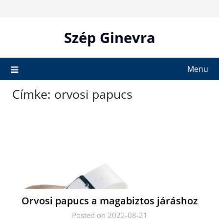
Skip
to
content
Szép Ginevra
Menu
Címke:
orvosi papucs
Orvosi papucs a magabiztos járáshoz
Posted on 2022-08-21