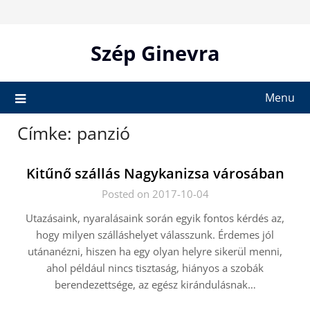
Skip
to
content
Szép Ginevra
Menu
Címke:
panzió
Kitűnő szállás Nagykanizsa városában
Posted on 2017-10-04
Utazásaink, nyaralásaink során egyik fontos kérdés az,
hogy milyen szálláshelyet válasszunk. Érdemes jól
utánanézni, hiszen ha egy olyan helyre sikerül menni,
ahol például nincs tisztaság, hiányos a szobák
berendezettsége, az egész kirándulásnak…