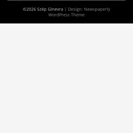
©2026 Szép Ginevra
| Design:
Newspaperly
WordPress Theme