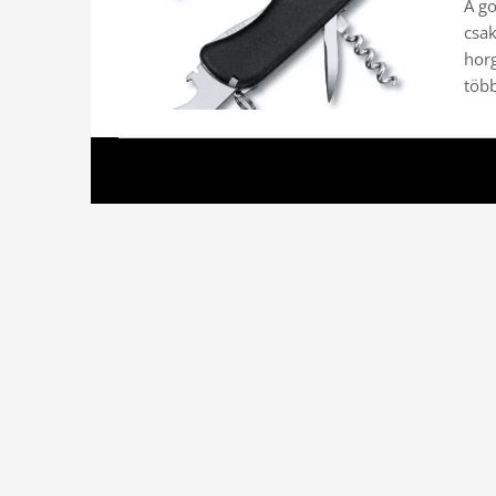
A g
csak
hor
több