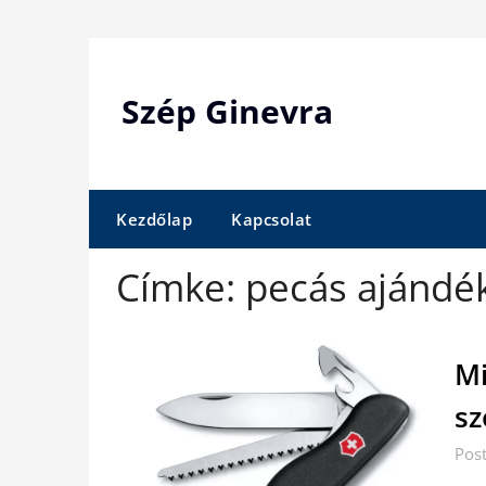
Skip
to
content
Szép Ginevra
Kezdőlap
Kapcsolat
Címke:
pecás ajándé
Mi
sz
Pos