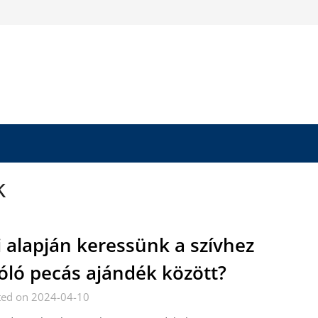
k
 alapján keressünk a szívhez
óló pecás ajándék között?
ted on 2024-04-10