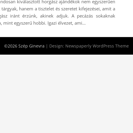
ondosan kiválasztott horgász ajándékok nem egyszerűen
 tárgyak, hanem a tisztelet és szeretet kifejezései, amit a
gász iránt érzünk, akinek adjuk. A pecázás sokaknak
, mint egyszerű hobbi. Igazi élvezet, ami…
©2026 Szép Ginevra
| Design:
Newspaperly WordPress Theme