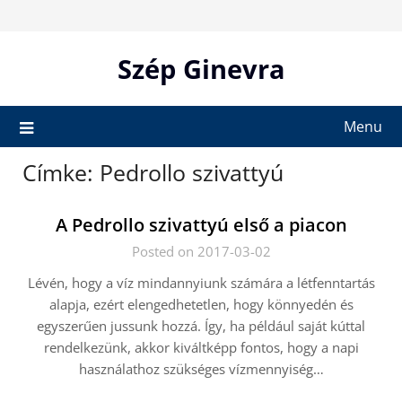
Skip
to
content
Szép Ginevra
Menu
Címke:
Pedrollo szivattyú
A Pedrollo szivattyú első a piacon
Posted on 2017-03-02
Lévén, hogy a víz mindannyiunk számára a létfenntartás
alapja, ezért elengedhetetlen, hogy könnyedén és
egyszerűen jussunk hozzá. Így, ha például saját kúttal
rendelkezünk, akkor kiváltképp fontos, hogy a napi
használathoz szükséges vízmennyiség…