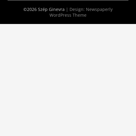
©2026 Szép Ginevra
| Design:
Newspaperly
WordPress Theme