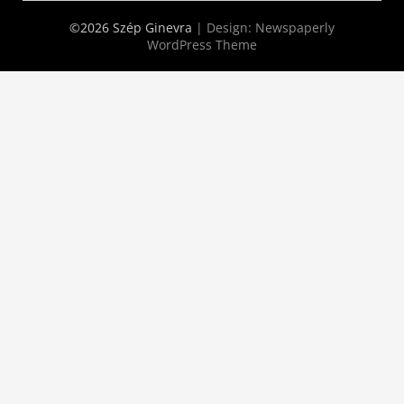
©2026 Szép Ginevra
| Design:
Newspaperly
WordPress Theme