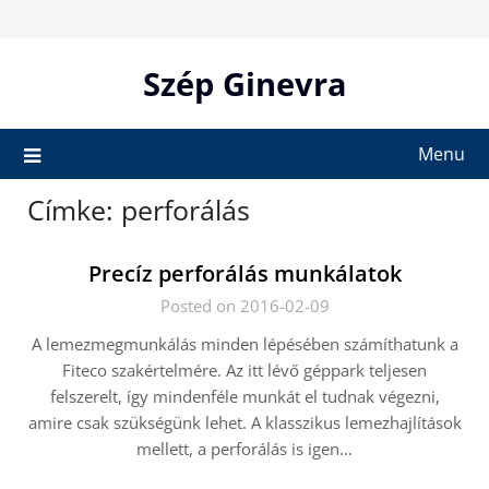
Skip
to
content
Szép Ginevra
Menu
Címke:
perforálás
Precíz perforálás munkálatok
Posted on 2016-02-09
A lemezmegmunkálás minden lépésében számíthatunk a
Fiteco szakértelmére. Az itt lévő géppark teljesen
felszerelt, így mindenféle munkát el tudnak végezni,
amire csak szükségünk lehet. A klasszikus lemezhajlítások
mellett, a perforálás is igen…