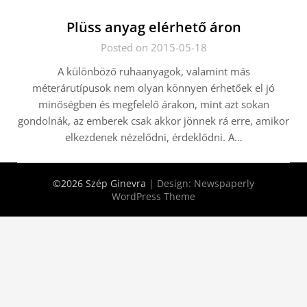
Plüss anyag elérhető áron
Posted on 2015-05-18
A különböző ruhaanyagok, valamint más
méterárutípusok nem olyan könnyen érhetőek el jó
minőségben és megfelelő árakon, mint azt sokan
gondolnák, az emberek csak akkor jönnek rá erre, amikor
elkezdenek nézelődni, érdeklődni. A…
©2026 Szép Ginevra
| Design:
Newspaperly
WordPress Theme