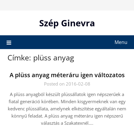
Skip
to
content
Szép Ginevra
Menu
Címke:
plüss anyag
A plüss anyag méteráru igen változatos
Posted on 2016-02-08
A plüss anyagból készült plüssállatok igen népszerűek a
fiatal generáció körében. Minden kisgyermeknek van egy
kedvenc plüssállata, amelynek elkészítése egyáltalán nem
könnyű feladat. A plüss anyag méteráru igen népszerű
választás a Szakatexnél….