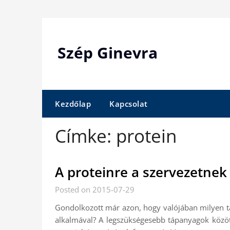
Skip
to
content
Szép Ginevra
Kezdőlap
Kapcsolat
Címke:
protein
A proteinre a szervezetnek
Posted on 2015-07-29
Gondolkozott már azon, hogy valójában milyen tá
alkalmával? A legszükségesebb tápanyagok között 