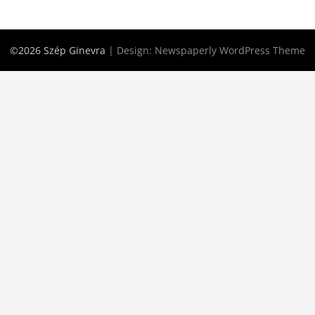
©2026 Szép Ginevra
| Design:
Newspaperly WordPress Theme