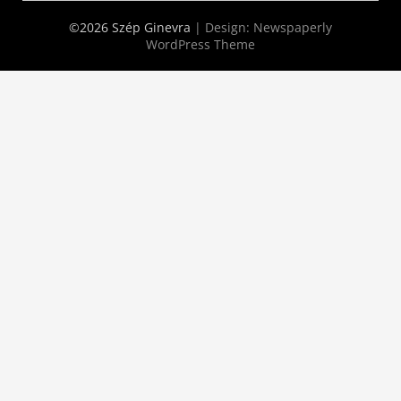
©2026 Szép Ginevra
| Design:
Newspaperly
WordPress Theme