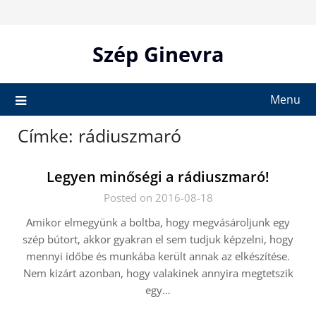
Skip
to
content
Szép Ginevra
Menu
Címke:
rádiuszmaró
Legyen minőségi a rádiuszmaró!
Posted on 2016-08-18
Amikor elmegyünk a boltba, hogy megvásároljunk egy
szép bútort, akkor gyakran el sem tudjuk képzelni, hogy
mennyi időbe és munkába került annak az elkészítése.
Nem kizárt azonban, hogy valakinek annyira megtetszik
egy…