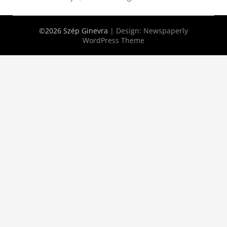
©2026 Szép Ginevra
| Design:
Newspaperly
WordPress Theme