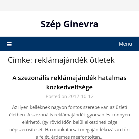
Skip
to
content
Szép Ginevra
Menu
Címke:
reklámajándék ötletek
A szezonális reklámajándék hatalmas
közkedveltsége
Posted on 2017-10-12
Az ilyen kelléknek nagyon fontos szerepe van az üzleti
életben. A szezonális reklámajándék gyorsan és könnyen
elérhető, így rövid időn belül elkezdheti cége
népszerűsítését. Ha munkatársai megajándékozásán töri
a fejét, érdemes megfontoltan…