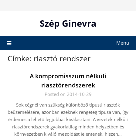
Skip
to
content
Szép Ginevra
Menu
Címke:
riasztó rendszer
A kompromisszum nélküli
riasztórendszerek
Posted on 2014-10-29
Sok cégnél van szükség különböző típusú riasztók
beüzemelésére, azonban ezeknek rengeteg típusa van, így
érdemes a lehető legjobbat kiválasztani. A vezeték nélküli
riasztórendszerek gyakorlatilag minden helyzetben és
környezetben kiváló megoldást jelentenek, hiszen…