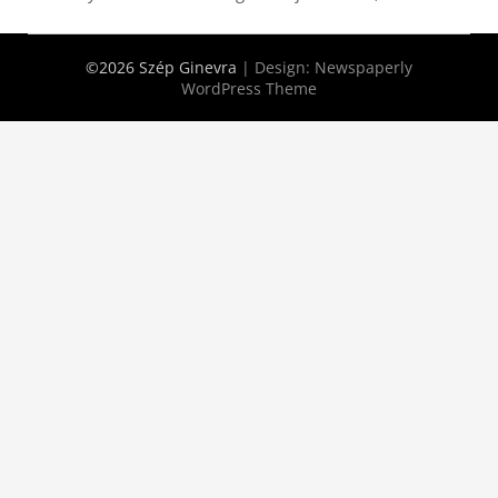
©2026 Szép Ginevra
| Design:
Newspaperly
WordPress Theme