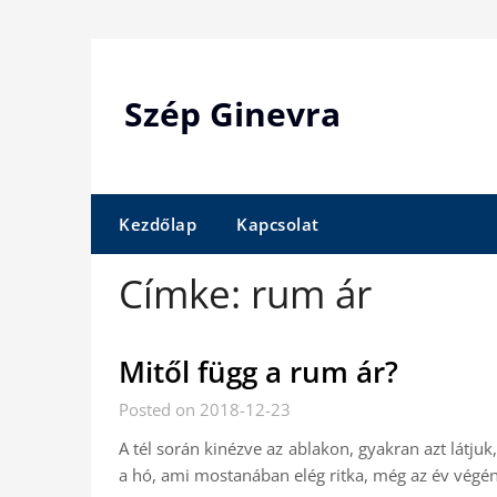
Skip
to
content
Szép Ginevra
Kezdőlap
Kapcsolat
Címke:
rum ár
Mitől függ a rum ár?
Posted on 2018-12-23
A tél során kinézve az ablakon, gyakran azt látju
a hó, ami mostanában elég ritka, még az év végén