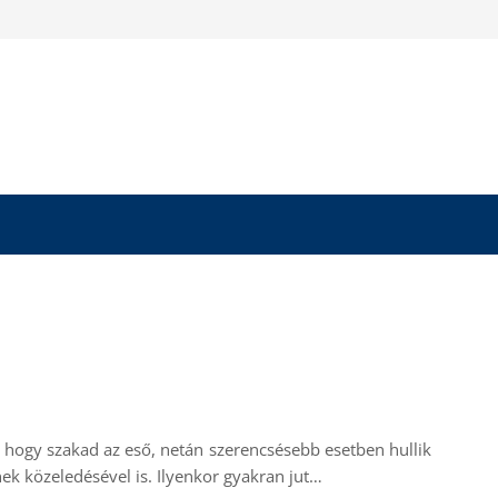
k, hogy szakad az eső, netán szerencsésebb esetben hullik
ek közeledésével is. Ilyenkor gyakran jut…