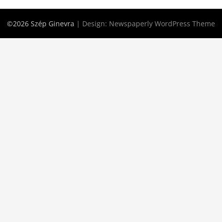
©2026 Szép Ginevra
| Design:
Newspaperly WordPress Theme