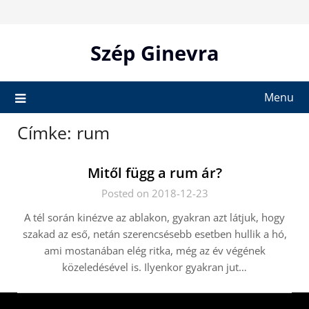
Skip
to
content
Szép Ginevra
Menu
Címke:
rum
Mitől függ a rum ár?
Posted on 2018-12-23
A tél során kinézve az ablakon, gyakran azt látjuk, hogy
szakad az eső, netán szerencsésebb esetben hullik a hó,
ami mostanában elég ritka, még az év végének
közeledésével is. Ilyenkor gyakran jut…