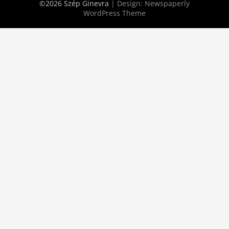
©2026 Szép Ginevra
| Design:
Newspaperly
WordPress Theme