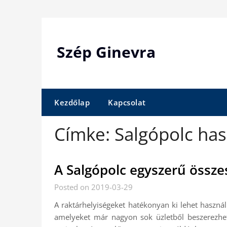
Skip
to
content
Szép Ginevra
Kezdőlap
Kapcsolat
Címke:
Salgópolc has
A Salgópolc egyszerű össze
Posted on 2019-03-29
A raktárhelyiségeket hatékonyan ki lehet haszná
amelyeket már nagyon sok üzletből beszerezhe