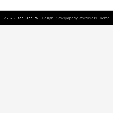
©2026 Szép Ginevra
| Design:
Newspaperly WordPress Theme