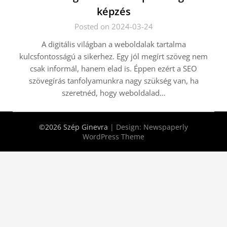
képzés
Posted on 2024-03-24
A digitális világban a weboldalak tartalma
kulcsfontosságú a sikerhez. Egy jól megírt szöveg nem
csak informál, hanem elad is. Éppen ezért a SEO
szövegírás tanfolyamunkra nagy szükség van, ha
szeretnéd, hogy weboldalad…
©2026 Szép Ginevra
| Design:
Newspaperly
WordPress Theme