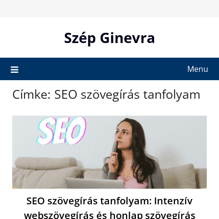
Skip
to
content
Szép Ginevra
Menu
Címke:
SEO szövegírás tanfolyam
SEO szövegírás tanfolyam: Intenzív
webszövegírás és honlap szövegírás