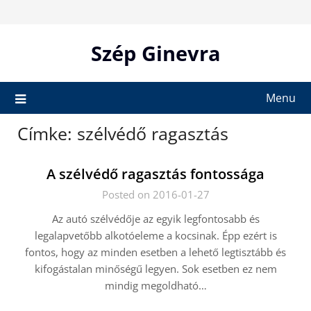
Skip
to
content
Szép Ginevra
Menu
Címke:
szélvédő ragasztás
A szélvédő ragasztás fontossága
Posted on 2016-01-27
Az autó szélvédője az egyik legfontosabb és
legalapvetőbb alkotóeleme a kocsinak. Épp ezért is
fontos, hogy az minden esetben a lehető legtisztább és
kifogástalan minőségű legyen. Sok esetben ez nem
mindig megoldható…