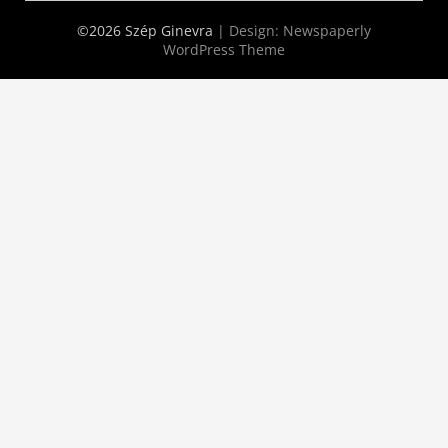
©2026 Szép Ginevra
| Design:
Newspaperly
WordPress Theme