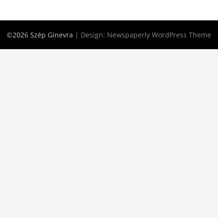
©2026 Szép Ginevra
| Design:
Newspaperly WordPress Theme