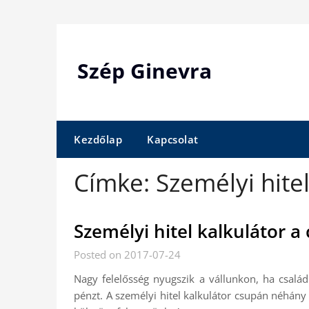
Skip
to
content
Szép Ginevra
Kezdőlap
Kapcsolat
Címke:
Személyi hitel
Személyi hitel kalkulátor a
Posted on 2017-07-24
Nagy felelősség nyugszik a vállunkon, ha csalá
pénzt. A személyi hitel kalkulátor csupán néhá