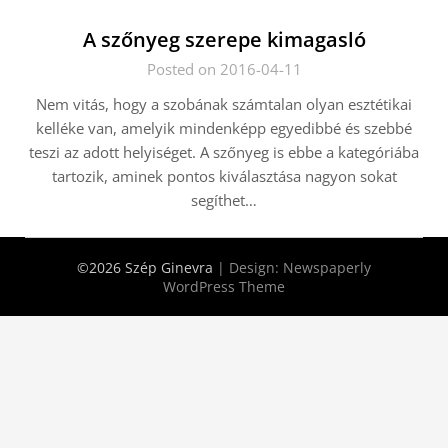
A szőnyeg szerepe kimagasló
Posted on 2016-04-11
Nem vitás, hogy a szobának számtalan olyan esztétikai
kelléke van, amelyik mindenképp egyedibbé és szebbé
teszi az adott helyiséget. A szőnyeg is ebbe a kategóriába
tartozik, aminek pontos kiválasztása nagyon sokat
segíthet…
©2026 Szép Ginevra
| Design:
Newspaperly
WordPress Theme