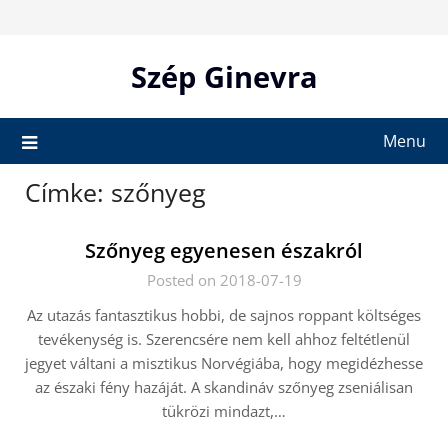
Skip
to
content
Szép Ginevra
Menu
Címke:
szőnyeg
Szőnyeg egyenesen északról
Posted on 2018-07-19
Az utazás fantasztikus hobbi, de sajnos roppant költséges
tevékenység is. Szerencsére nem kell ahhoz feltétlenül
jegyet váltani a misztikus Norvégiába, hogy megidézhesse
az északi fény hazáját. A skandináv szőnyeg zseniálisan
tükrözi mindazt,…