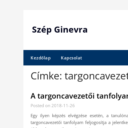
Skip
to
content
Szép Ginevra
Kezdőlap
Kapcsolat
Címke:
targoncaveze
A targoncavezetői tanfolya
Posted on 2018-11-26
Egy ilyen képzés elvégzése esetén, a tanulónak
targoncavezetői tanfolyam feljogosítja a jelentk