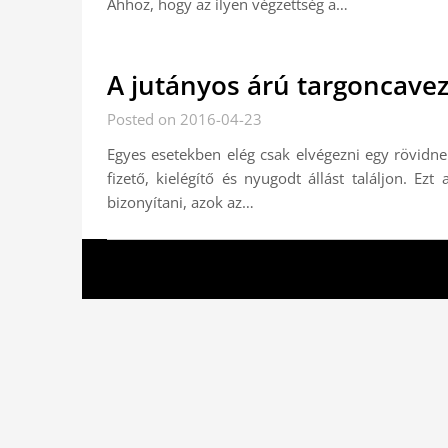
Ahhoz, hogy az ilyen végzettség a…
A jutányos árú targoncave
Posted on 2016-04-23
Egyes esetekben elég csak elvégezni egy rövid
fizető, kielégítő és nyugodt állást találjon. Ez
bizonyítani, azok az…