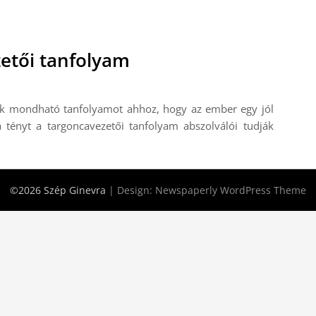
zetői tanfolyam
nek mondható tanfolyamot ahhoz, hogy az ember egy jól
t a tényt a targoncavezetői tanfolyam abszolválói tudják
©2026 Szép Ginevra
| Design:
Newspaperly WordPress Theme