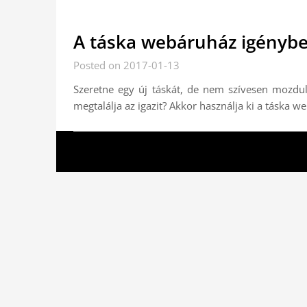
A táska webáruház igénybe
Posted on 2017-01-13
Szeretne egy új táskát, de nem szívesen mozdul
megtalálja az igazit? Akkor használja ki a táska 