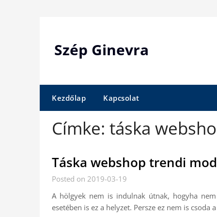
Skip
to
content
Szép Ginevra
Kezdőlap
Kapcsolat
Címke:
táska websh
Táska webshop trendi mod
Posted on 2019-03-19
A hölgyek nem is indulnak útnak, hogyha nem
esetében is ez a helyzet. Persze ez nem is csoda 