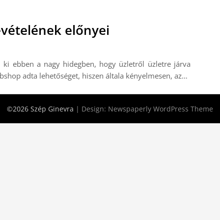
vételének előnyei
 ki ebben a nagy hidegben, hogy üzletről üzletre járva
webshop adta lehetőséget, hiszen általa kényelmesen, az…
©2026 Szép Ginevra
| Design:
Newspaperly WordPress Theme