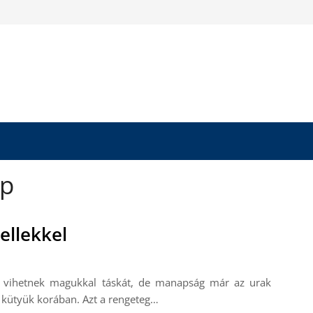
op
ellekkel
 vihetnek magukkal táskát, de manapság már az urak
a kütyük korában. Azt a rengeteg…