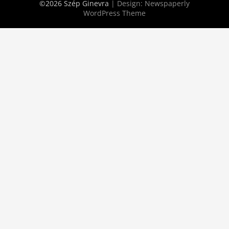
©2026 Szép Ginevra
| Design:
Newspaperly
WordPress Theme