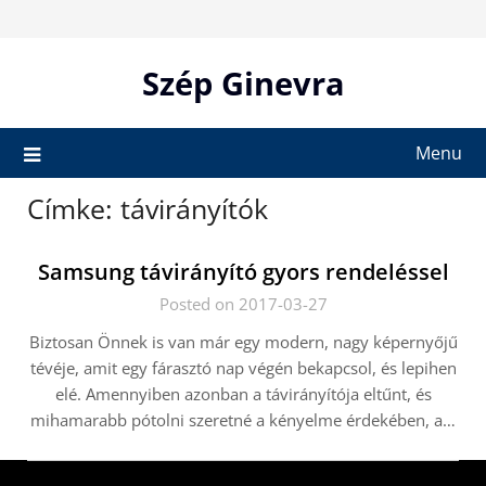
Skip
to
content
Szép Ginevra
Menu
Címke:
távirányítók
Samsung távirányító gyors rendeléssel
Posted on 2017-03-27
Biztosan Önnek is van már egy modern, nagy képernyőjű
tévéje, amit egy fárasztó nap végén bekapcsol, és lepihen
elé. Amennyiben azonban a távirányítója eltűnt, és
mihamarabb pótolni szeretné a kényelme érdekében, a…