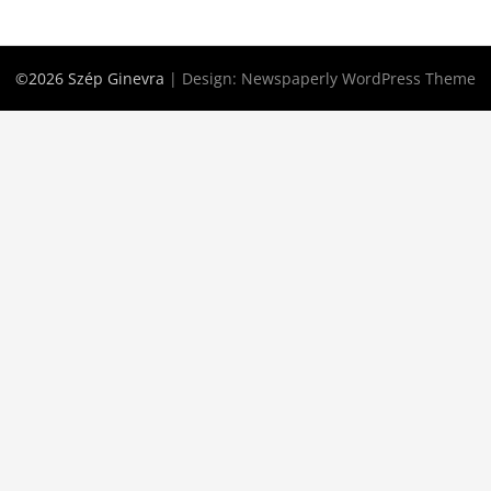
©2026 Szép Ginevra
| Design:
Newspaperly WordPress Theme