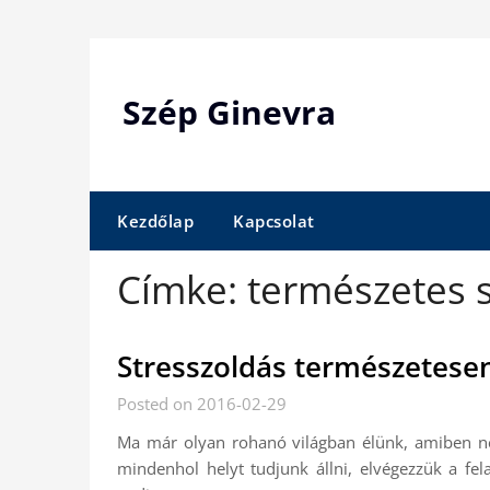
Skip
to
content
Szép Ginevra
Kezdőlap
Kapcsolat
Címke:
természetes s
Stresszoldás természetesen
Posted on 2016-02-29
Ma már olyan rohanó világban élünk, amiben n
mindenhol helyt tudjunk állni, elvégezzük a f