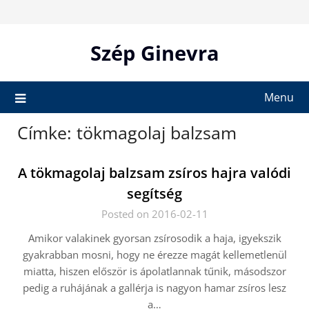
Skip
to
content
Szép Ginevra
Menu
Címke:
tökmagolaj balzsam
A tökmagolaj balzsam zsíros hajra valódi
segítség
Posted on 2016-02-11
Amikor valakinek gyorsan zsírosodik a haja, igyekszik
gyakrabban mosni, hogy ne érezze magát kellemetlenül
miatta, hiszen először is ápolatlannak tűnik, másodszor
pedig a ruhájának a gallérja is nagyon hamar zsíros lesz
a…