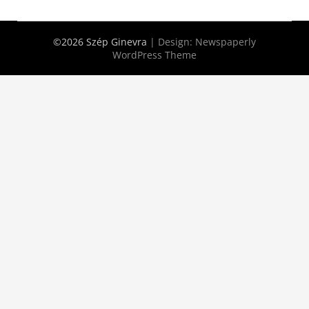
©2026 Szép Ginevra
| Design:
Newspaperly
WordPress Theme