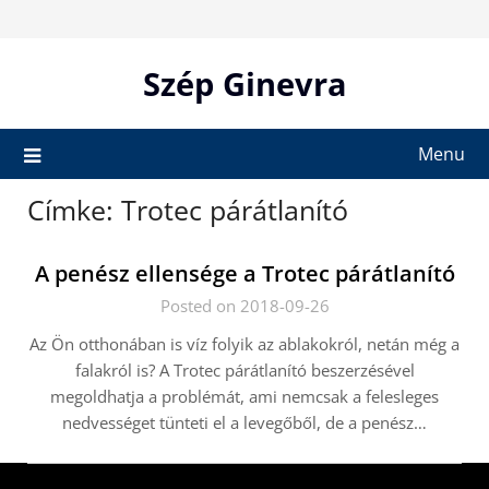
Skip
to
content
Szép Ginevra
Menu
Címke:
Trotec párátlanító
A penész ellensége a Trotec párátlanító
Posted on 2018-09-26
Az Ön otthonában is víz folyik az ablakokról, netán még a
falakról is? A Trotec párátlanító beszerzésével
megoldhatja a problémát, ami nemcsak a felesleges
nedvességet tünteti el a levegőből, de a penész…