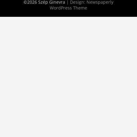
©2026 Szép Ginevra
| Design:
Newspaperly
WordPress Theme