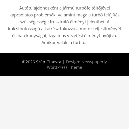
Autótulajdonosként a jármű turbófeltöltőjével
kapcsolatos problémák, valamint maga a turbó felújítás
szükségessége frusztráló élményt jelenthet. A
kulcsfontosságú alkatrész fokozza a motor teljesítményét
és hatékonyságát, izgalmas vezetési élményt nyújtva.
Amikor valaki a turbó…
©2026 Szép Ginevra
| Design:
Newspaperly
WordPress Theme