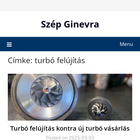
Skip
to
content
Szép Ginevra
Menu
Címke:
turbó felújítás
Turbó felújítás kontra új turbó vásárlás
Posted on 2025-03-03