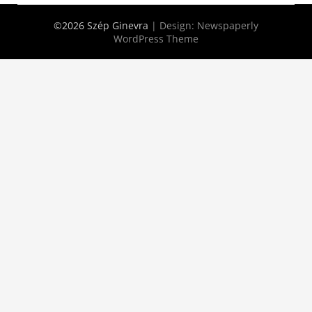
©2026 Szép Ginevra
| Design:
Newspaperly
WordPress Theme