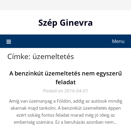
Skip
to
content
Szép Ginevra
Menu
Címke:
üzemeltetés
A benzinkút üzemeltetés nem egyszerű
feladat
Posted on 2016-04-01
Amíg van üzemanyag a Földön, addig az autósok mindig
akarnak majd tankolni. A benzinkút üzemeltetés éppen
ezért sokáig fontos feladat marad még jó ideig az
emberiség számára. Ez a beruházás azonban nem…