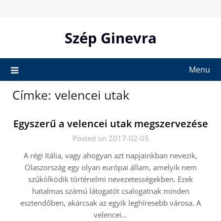
Skip
to
content
Szép Ginevra
Menu
Címke:
velencei utak
Egyszerű a velencei utak megszervezése
Posted on 2017-02-05
A régi Itália, vagy ahogyan azt napjainkban nevezik,
Olaszország egy olyan európai állam, amelyik nem
szűkölködik történelmi nevezetességekben. Ezek
hatalmas számú látogatót csalogatnak minden
esztendőben, akárcsak az egyik leghíresebb városa. A
velencei…