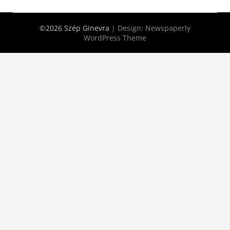
©2026 Szép Ginevra
| Design:
Newspaperly
WordPress Theme