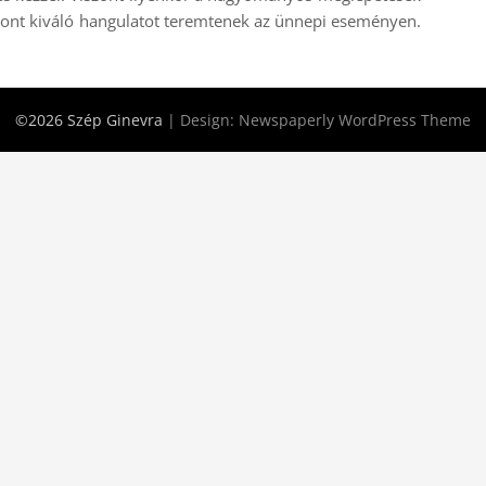
zont kiváló hangulatot teremtenek az ünnepi eseményen.
©2026 Szép Ginevra
| Design:
Newspaperly WordPress Theme