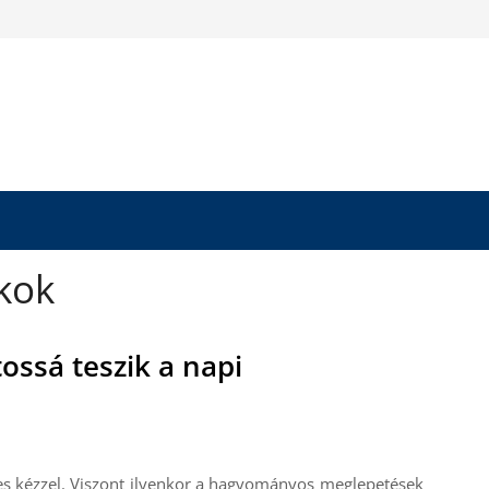
kok
ossá teszik a napi
üres kézzel. Viszont ilyenkor a hagyományos meglepetések