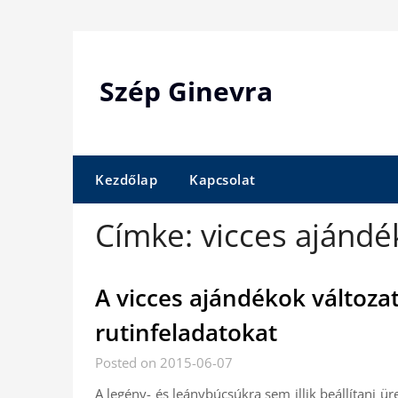
Skip
to
content
Szép Ginevra
Kezdőlap
Kapcsolat
Címke:
vicces ajándé
A vicces ajándékok változat
rutinfeladatokat
Posted on 2015-06-07
A legény- és leánybúcsúkra sem illik beállítani 