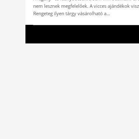
nem lesznek megfelelőek. A vicces ajándékok vis
Rengeteg ilyen tárgy vásárolható a…