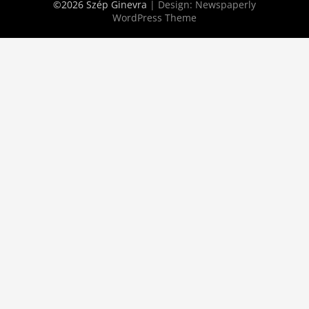
©2026 Szép Ginevra
| Design:
Newspaperly
WordPress Theme