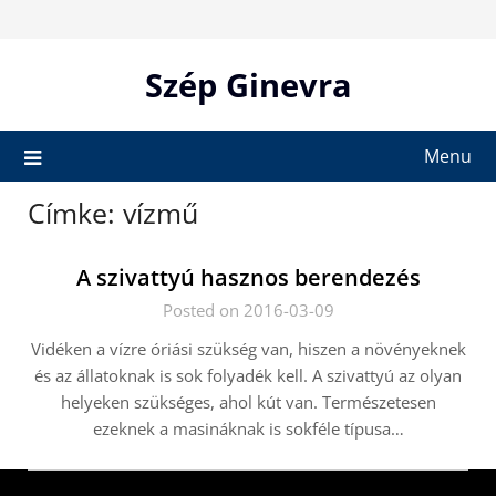
Skip
to
content
Szép Ginevra
Menu
Címke:
vízmű
A szivattyú hasznos berendezés
Posted on 2016-03-09
Vidéken a vízre óriási szükség van, hiszen a növényeknek
és az állatoknak is sok folyadék kell. A szivattyú az olyan
helyeken szükséges, ahol kút van. Természetesen
ezeknek a masináknak is sokféle típusa…