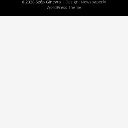
©2026 Szép Ginevra
| Design:
Newspaperly
WordPress Theme