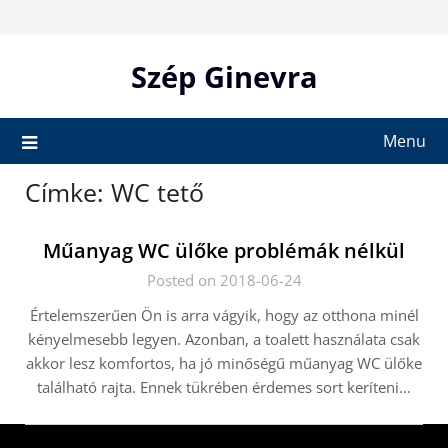
Skip
to
content
Szép Ginevra
Menu
Címke:
WC tető
Műanyag WC ülőke problémák nélkül
Posted on 2018-06-24
Értelemszerűen Ön is arra vágyik, hogy az otthona minél
kényelmesebb legyen. Azonban, a toalett használata csak
akkor lesz komfortos, ha jó minőségű műanyag WC ülőke
található rajta. Ennek tükrében érdemes sort keríteni…