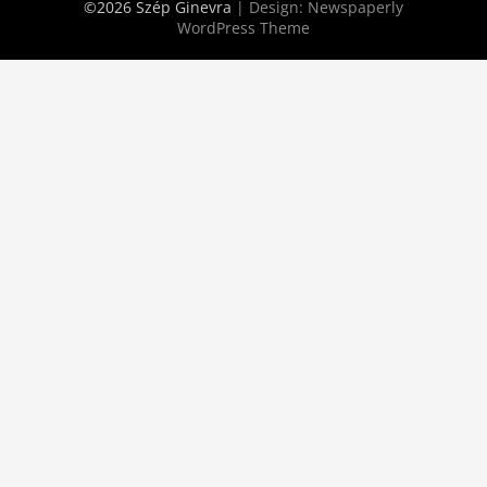
©2026 Szép Ginevra
| Design:
Newspaperly
WordPress Theme