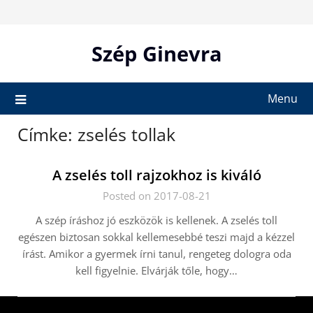
Skip
to
content
Szép Ginevra
Menu
Címke:
zselés tollak
A zselés toll rajzokhoz is kiváló
Posted on 2017-08-21
A szép íráshoz jó eszközök is kellenek. A zselés toll
egészen biztosan sokkal kellemesebbé teszi majd a kézzel
írást. Amikor a gyermek írni tanul, rengeteg dologra oda
kell figyelnie. Elvárják tőle, hogy…