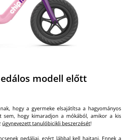
pedálos modell előtt
nnak, hogy a gyermeke elsajátítsa a hagyományos
zt sem, hogy kimaradjon a mókából, amikor a kis
z
úgynevezett tanulóbicikli beszerzését
!
csenek pedáljai, ezért lábbal kell hajtani. Ennek a