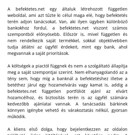
A befektetes.net egy általuk létrehozott független
weboldal, ami azt tűzte ki célul maga elé, hogy befektetés
terén adjon tanácsokat. Van, aki ilyen ügyben különböző
bankokhoz fordul, a befektetes.net viszont számos
szempontból előnyösebb. Először is, mivel független és
nem rendelkezik saját termékkel, sokkal objektívebben
tudja átlátni az ügyfél érdekeit, mint egy bank, ahol
megvannak a saját prioritások.
A költségek a piactól függnek és nem a szolgáltató állapítja
meg a saját szempontjai szerint. Nem elhanyagolandó az a
tény sem, hogy míg a banknál a befektetéshez illetve a
betéthez járul egy hozamelvárás vagy kamat is, addig a
befektetes.net független portfóliót ajánl az elvárt
hozamcélhoz, és biztosítás terén is az ügyfél számára
kedvezőbb ajánlatai vannak. A tanácsadás bárkinek
könnyen igénybe vehető és várakoztatás nélkül, gyorsan
működik.
A kliens első dolga, hogy bejelentkezzen az oldalon