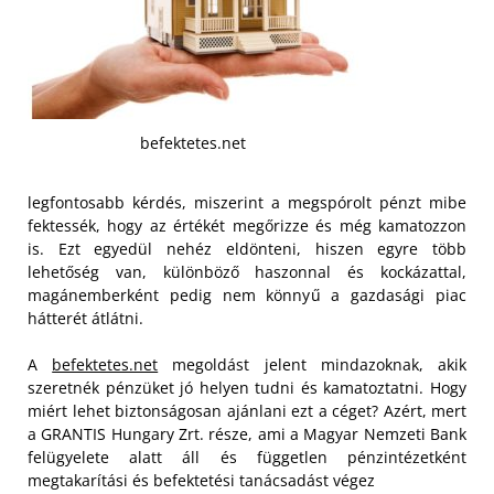
befektetes.net
legfontosabb kérdés, miszerint a megspórolt pénzt mibe
fektessék, hogy az értékét megőrizze és még kamatozzon
is. Ezt egyedül nehéz eldönteni, hiszen egyre több
lehetőség van, különböző haszonnal és kockázattal,
magánemberként pedig nem könnyű a gazdasági piac
hátterét átlátni.
A
befektetes.net
megoldást jelent mindazoknak, akik
szeretnék pénzüket jó helyen tudni és kamatoztatni. Hogy
miért lehet biztonságosan ajánlani ezt a céget? Azért, mert
a GRANTIS Hungary Zrt. része, ami a Magyar Nemzeti Bank
felügyelete alatt áll és független pénzintézetként
megtakarítási és befektetési tanácsadást végez