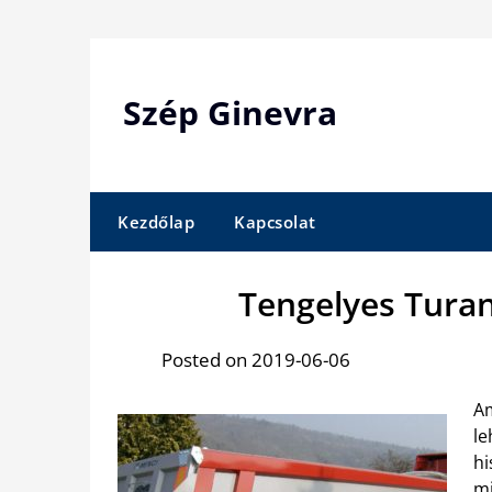
Skip
to
content
Szép Ginevra
Kezdőlap
Kapcsolat
Tengelyes Turan
Posted on 2019-06-06
Am
le
hi
mi