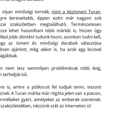
z olyan minőségi termék,
mint a közismert Turan
,
gyre keresettebb, éppen ezért már nagyon sok
azai szaküzletben megtalálható. Természetesen
sze lehet hasonlítani több márkát is, hiszen úgy
kkal jobb döntést tudunk hozni, azonban tudni kell,
ogy az ismert és minőségi darabok választása
ősen ajánlott, még akkor is, ha azok egy kicsivel
ágábbak.
osan nem lesz semmilyen problémának több évig,
terheljük túl.
 is, amire a pótkocsit fel tudjuk tenni, viszont
znek. A Turan márka már régóta jelen van a piacon,
termékeket gyárt, amelyeket az emberek szeretnek.
szaküzletekben, nézzünk szét az interneten is!