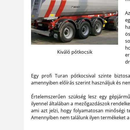
A
e
h
ös
so
h
Kiváló pótkocsik
er
dr
Egy profi Turan pótkocsival szinte bizt
amennyiben előírás szerint használjuk és nem 
Értelemszerűen szükség lesz egy gépjárműre
ilyennel általában a mezőgazdászok rendelke
ami azt jelzi, hogy folyamatosan minőségi 
Amennyiben nem találunk ilyen termékeket a 