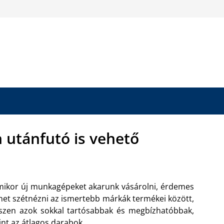
 utánfutó is vehető
ikor új munkagépeket akarunk vásárolni, érdemes
het szétnézni az ismertebb márkák termékei között,
szen azok sokkal tartósabbak és megbízhatóbbak,
nt az átlagos darabok.