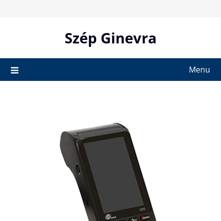
Skip
to
content
Szép Ginevra
Menu