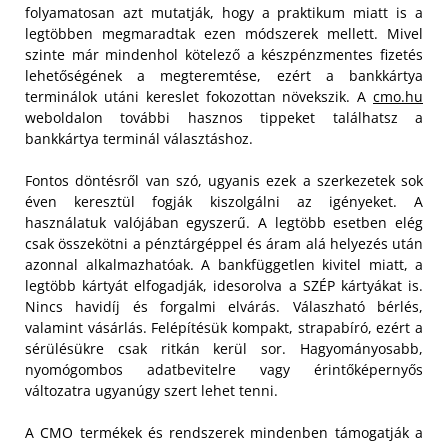
folyamatosan azt mutatják, hogy a praktikum miatt is a
legtöbben megmaradtak ezen módszerek mellett. Mivel
szinte már mindenhol kötelező a készpénzmentes fizetés
lehetőségének a megteremtése, ezért a bankkártya
terminálok utáni kereslet fokozottan növekszik. A
cmo.hu
weboldalon további hasznos tippeket találhatsz a
bankkártya terminál választáshoz.
Fontos döntésről van szó, ugyanis ezek a szerkezetek sok
éven keresztül fogják kiszolgálni az igényeket. A
használatuk valójában egyszerű. A legtöbb esetben elég
csak összekötni a pénztárgéppel és áram alá helyezés után
azonnal alkalmazhatóak. A bankfüggetlen kivitel miatt, a
legtöbb kártyát elfogadják, idesorolva a SZÉP kártyákat is.
Nincs havidíj és forgalmi elvárás. Válaszható bérlés,
valamint vásárlás. Felépítésük kompakt, strapabíró, ezért a
sérülésükre csak ritkán kerül sor. Hagyományosabb,
nyomógombos adatbevitelre vagy érintőképernyős
változatra ugyanúgy szert lehet tenni.
A CMO termékek és rendszerek mindenben támogatják a