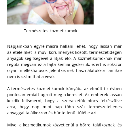
Természetes kozmetikumok
Napjainkban egyre-másra hallani lehet, hogy lassan már
az ételeinket is művi körülmények között, természetidegen
anyagok segítségével állítják elő. A kozmetikumoknak már
régóta megvan ez a fajta kémiai gyökerük, ezért is sokszor
olyan mellékhatások jelentkeznek használatukkor, amikre
nem is számíthat a vevő.
A természetes kozmetikumok irányába az elmúlt tíz évben
pontosan emiatt ugrott meg a kereslet. Az emberek lassan
kezdik felismerni, hogy a szervezetük nincs felkészülve
arra, hogy nap mint nap több száz természetellenes
anyaggal találkozzon és büntetlenül túlélje azt.
Mivel a kozmetikumok közvetlenül a bőrrel találkoznak, és