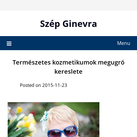
Skip
to
content
Szép Ginevra
Menu
Természetes kozmetikumok megugró
kereslete
Posted on 2015-11-23