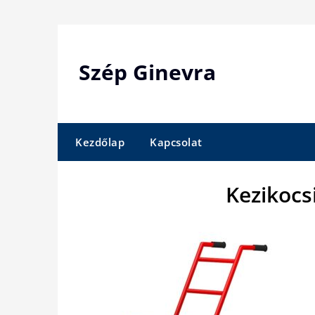
Skip
to
content
Szép Ginevra
Kezdőlap
Kapcsolat
Kezikocs