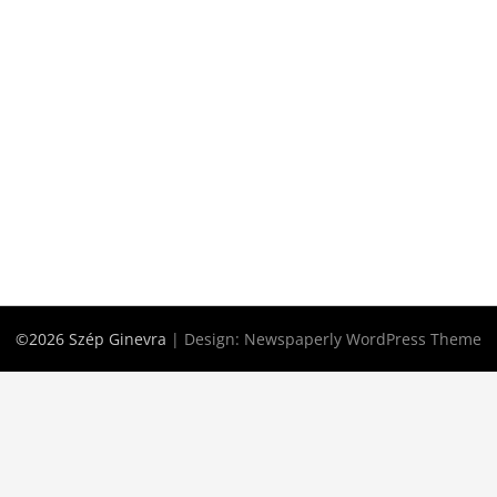
©2026 Szép Ginevra
| Design:
Newspaperly WordPress Theme