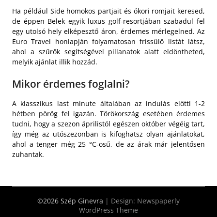
Ha például Side homokos partjait és ókori romjait keresed,
de éppen Belek egyik luxus golf-resortjában szabadul fel
egy utolsó hely elképesztő áron, érdemes mérlegelned. Az
Euro Travel honlapján folyamatosan frissülő listát látsz,
ahol a szűrők segítségével pillanatok alatt eldöntheted,
melyik ajánlat illik hozzád.
Mikor érdemes foglalni?
A klasszikus last minute általában az indulás előtti 1-2
hétben pörög fel igazán. Törökország esetében érdemes
tudni, hogy a szezon áprilistól egészen október végéig tart,
így még az utószezonban is kifoghatsz olyan ajánlatokat,
ahol a tenger még 25 °C-osű, de az árak már jelentősen
zuhantak.
©2026 Szép Ginevra
| Design:
Newspaperly
WordPress Theme