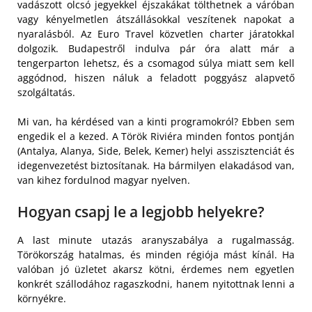
vadászott olcsó jegyekkel éjszakákat tölthetnek a váróban
vagy kényelmetlen átszállásokkal veszítenek napokat a
nyaralásból. Az Euro Travel közvetlen charter járatokkal
dolgozik. Budapestről indulva pár óra alatt már a
tengerparton lehetsz, és a csomagod súlya miatt sem kell
aggódnod, hiszen náluk a feladott poggyász alapvető
szolgáltatás.
Mi van, ha kérdésed van a kinti programokról? Ebben sem
engedik el a kezed. A Török Riviéra minden fontos pontján
(Antalya, Alanya, Side, Belek, Kemer) helyi asszisztenciát és
idegenvezetést biztosítanak. Ha bármilyen elakadásod van,
van kihez fordulnod magyar nyelven.
Hogyan csapj le a legjobb helyekre?
A last minute utazás aranyszabálya a rugalmasság.
Törökország hatalmas, és minden régiója mást kínál. Ha
valóban jó üzletet akarsz kötni, érdemes nem egyetlen
konkrét szállodához ragaszkodni, hanem nyitottnak lenni a
környékre.