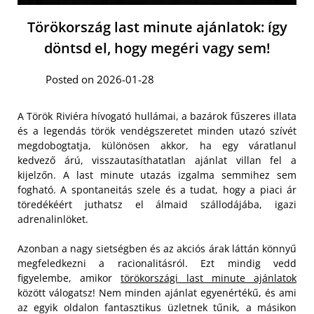
Törökország last minute ajánlatok: így
döntsd el, hogy megéri vagy sem!
Posted on 2026-01-28
A Török Riviéra hívogató hullámai, a bazárok fűszeres illata
és a legendás török vendégszeretet minden utazó szívét
megdobogtatja, különösen akkor, ha egy váratlanul
kedvező árú, visszautasíthatatlan ajánlat villan fel a
kijelzőn. A last minute utazás izgalma semmihez sem
fogható. A spontaneitás szele és a tudat, hogy a piaci ár
töredékéért juthatsz el álmaid szállodájába, igazi
adrenalinlöket.
Azonban a nagy sietségben és az akciós árak láttán könnyű
megfeledkezni a racionalitásról. Ezt mindig vedd
figyelembe, amikor
törökországi last minute ajánlatok
között válogatsz! Nem minden ajánlat egyenértékű, és ami
az egyik oldalon fantasztikus üzletnek tűnik, a másikon