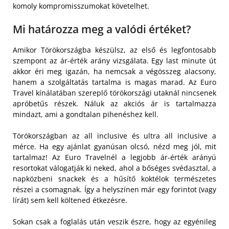
komoly kompromisszumokat követelhet.
Mi határozza meg a valódi értéket?
Amikor Törökországba készülsz, az első és legfontosabb
szempont az ár-érték arány vizsgálata. Egy last minute út
akkor éri meg igazán, ha nemcsak a végösszeg alacsony,
hanem a szolgáltatás tartalma is magas marad. Az Euro
Travel kínálatában szereplő törökországi utaknál nincsenek
apróbetűs részek. Náluk az akciós ár is tartalmazza
mindazt, ami a gondtalan pihenéshez kell.
Törökországban az all inclusive és ultra all inclusive a
mérce. Ha egy ajánlat gyanúsan olcsó, nézd meg jól, mit
tartalmaz! Az Euro Travelnél a legjobb ár-érték arányú
resortokat válogatják ki neked, ahol a bőséges svédasztal, a
napközbeni snackek és a hűsítő koktélok természetes
részei a csomagnak. Így a helyszínen már egy forintot (vagy
lírát) sem kell költened étkezésre.
Sokan csak a foglalás után veszik észre, hogy az egyénileg