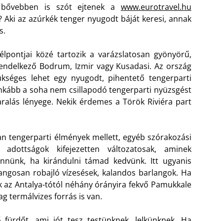
l bővebben is szót ejtenek a
www.eurotravel.hu
Aki az azúrkék tenger nyugodt báját keresi, annak
s.
lpontjai közé tartozik a varázslatosan gyönyörű,
rendelkező Bodrum, Izmir vagy Kusadasi. Az ország
kséges lehet egy nyugodt, pihentető tengerparti
nkább a soha nem csillapodó tengerparti nyüzsgést
ralás lényege. Nekik érdemes a Török Riviéra part
an tengerparti élmények mellett, egyéb szórakozási
 adottságok kifejezetten változatosak, aminek
nünk, ha kirándulni támad kedvünk. Itt ugyanis
hangosan robajló vízesések, kalandos barlangok. Ha
 az Antalya-tótól néhány órányira fekvő Pamukkale
g termálvizes forrás is van.
fürdőt, ami jót tesz testünknek, lelkünknek. Ha