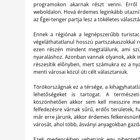
programokon akarnak részt venni. Errő
weboldalon. Hová érdemes leginkább utazni? 
az Égei-tenger partja lesz a tökéletes választá
Ennek a régiónak a legnépszerűbb turistacé
végeláthatatlanul hosszú partszakaszokkal 
ezen részén mindent megtalálunk, ami szü
nyaraláshoz. Azonban vannak olyanok, akik i
részesítik előnyben, mert számukra ez a nya
menti városai közül úti célt választaniuk.
Törökországnak ez a térsége, a kihagyhatatl
lehetőségeket is tartogat. A természeti
köszönhetően akkor sem kell messzire men
felfedezésre várnak sűrű, erdős területek, 
már erre járunk, akkor érdemes felkeresnünk
városát, ahol több, ásványi anyagokban gazda
Ezek medencéiben vehetünk egy pihentető 