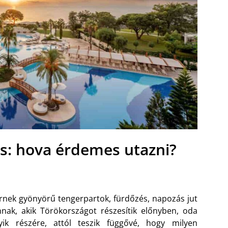
ás: hova érdemes utazni?
rnek gyönyörű tengerpartok, fürdőzés, napozás jut
nnak, akik Törökországot részesítik előnyben, oda
ik részére, attól teszik függővé, hogy milyen