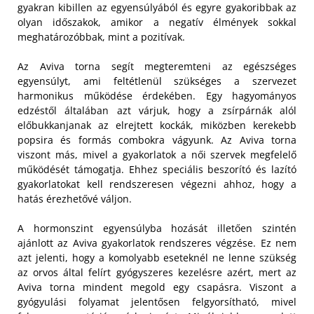
gyakran kibillen az egyensúlyából és egyre gyakoribbak az
olyan időszakok, amikor a negatív élmények sokkal
meghatározóbbak, mint a pozitívak.
Az Aviva torna segít megteremteni az egészséges
egyensúlyt, ami feltétlenül szükséges a szervezet
harmonikus működése érdekében. Egy hagyományos
edzéstől általában azt várjuk, hogy a zsírpárnák alól
előbukkanjanak az elrejtett kockák, miközben kerekebb
popsira és formás combokra vágyunk. Az Aviva torna
viszont más, mivel a gyakorlatok a női szervek megfelelő
működését támogatja. Ehhez speciális beszorító és lazító
gyakorlatokat kell rendszeresen végezni ahhoz, hogy a
hatás érezhetővé váljon.
A hormonszint egyensúlyba hozását illetően szintén
ajánlott az Aviva gyakorlatok rendszeres végzése. Ez nem
azt jelenti, hogy a komolyabb eseteknél ne lenne szükség
az orvos által felírt gyógyszeres kezelésre azért, mert az
Aviva torna mindent megold egy csapásra. Viszont a
gyógyulási folyamat jelentősen felgyorsítható, mivel