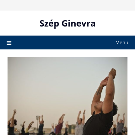
Skip
to
content
Szép Ginevra
Menu