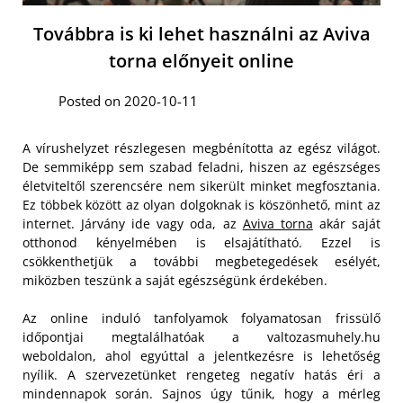
Továbbra is ki lehet használni az Aviva
torna előnyeit online
Posted on 2020-10-11
A vírushelyzet részlegesen megbénította az egész világot.
De semmiképp sem szabad feladni, hiszen az egészséges
életviteltől szerencsére nem sikerült minket megfosztania.
Ez többek között az olyan dolgoknak is köszönhető, mint az
internet. Járvány ide vagy oda, az
Aviva torna
akár saját
otthonod kényelmében is elsajátítható. Ezzel is
csökkenthetjük a további megbetegedések esélyét,
miközben teszünk a saját egészségünk érdekében.
Az online induló tanfolyamok folyamatosan frissülő
időpontjai megtalálhatóak a valtozasmuhely.hu
weboldalon, ahol egyúttal a jelentkezésre is lehetőség
nyílik. A szervezetünket rengeteg negatív hatás éri a
mindennapok során. Sajnos úgy tűnik, hogy a mérleg