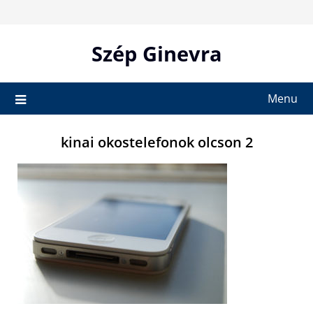
Skip
to
content
Szép Ginevra
Menu
kinai okostelefonok olcson 2