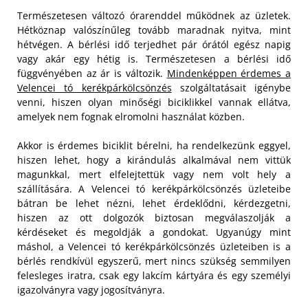
Természetesen változó órarenddel működnek az üzletek.
Hétköznap valószínűleg tovább maradnak nyitva, mint
hétvégen. A bérlési idő terjedhet pár órától egész napig
vagy akár egy hétig is. Természetesen a bérlési idő
függvényében az ár is változik.
Mindenképpen érdemes a
Velencei tó kerékpárkölcsönzés
szolgáltatásait igénybe
venni, hiszen olyan minőségi biciklikkel vannak ellátva,
amelyek nem fognak elromolni használat közben.
Akkor is érdemes biciklit bérelni, ha rendelkezünk eggyel,
hiszen lehet, hogy a kirándulás alkalmával nem vittük
magunkkal, mert elfelejtettük vagy nem volt hely a
szállítására. A Velencei tó kerékpárkölcsönzés üzleteibe
bátran be lehet nézni, lehet érdeklődni, kérdezgetni,
hiszen az ott dolgozók biztosan megválaszolják a
kérdéseket és megoldják a gondokat. Ugyanúgy mint
máshol, a Velencei tó kerékpárkölcsönzés üzleteiben is a
bérlés rendkívül egyszerű, mert nincs szükség semmilyen
felesleges iratra, csak egy lakcím kártyára és egy személyi
igazolványra vagy jogosítványra.