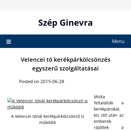
Skip
to
content
Szép Ginevra
Menu
Velencei tó kerékpárkölcsönzés
egyszerű szolgáltatásai
Posted on 2015-06-28
Mióta
feltalálták a
kerékpárokat,
kis idő után az
A Velencei tónál kerékpárkölcsönző is
emberek
működik
rájöttek a