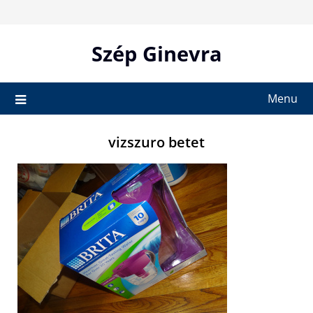
Skip
to
content
Szép Ginevra
Menu
vizszuro betet