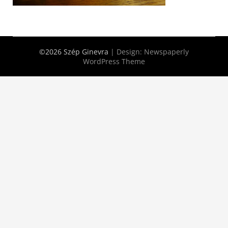
©2026 Szép Ginevra
| Design:
Newspaperly
WordPress Theme