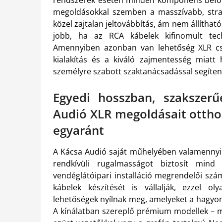
megoldásokkal szemben a masszívabb, strap
közel zajtalan jeltovábbítás, ám nem állíth
jobb, ha az RCA kábelek kifinomult tech
Amennyiben azonban van lehetőség XLR csa
kialakítás és a kiváló zajmentesség miatt 
személyre szabott szaktanácsadással segíte
Egyedi hosszban, szakszerű
Audió XLR megoldásait otthon
egyaránt
A Kácsa Audió saját műhelyében valamennyi k
rendkívüli rugalmasságot biztosít mind
vendéglátóipari installáció megrendelői szá
kábelek készítését is vállalják, ezzel oly
lehetőségek nyílnak meg, amelyeket a hagyo
A kínálatban szereplő prémium modellek – m