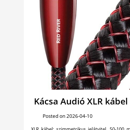
Kácsa Audió XLR kábel 
Posted on 2026-04-10
XLR kábel: szimmetrikus jelátvitel, 50-100 