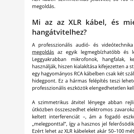
megoldás.
Mi az az XLR kábel, és mié
hangátvitelhez?
A professzionális audió- és videótechnik
megoldás
az egyik legmegbízhatóbb és le
Leggyakrabban mikrofonok, hangfalak, k
használják, hiszen kialakítása kifejezetten a s
egy hagyományos RCA kábelben csak két szál 
hidegpont. Ez a hármas felépítés teszi lehet
professzionális eszközök elengedhetetlen kel
A szimmetrikus átvitel lényege abban rejl
útközben összeszedhet elektromos zavarokat 
keltett interferenciát –, ám a fogadó eszk
„melegponttal”, így a hasznos jel felerősödi
Ezért lehet az XLR kábeleket akár 50–100 mé