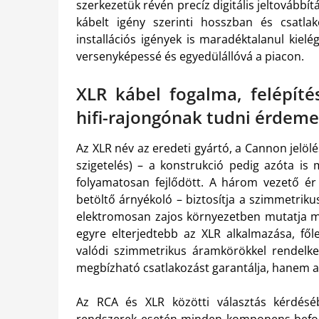
szerkezetük révén precíz digitális jeltovább
kábelt igény szerinti hosszban és csatlak
installációs igények is maradéktalanul kielé
versenyképessé és egyedülállóvá a piacon.
XLR kábel fogalma, felépíté
hifi-rajongónak tudni érdeme
Az XLR név az eredeti gyártó, a Cannon jelölé
szigetelés) – a konstrukció pedig azóta is 
folyamatosan fejlődött. A három vezető ér –
betöltő árnyékoló – biztosítja a szimmetriku
elektromosan zajos környezetben mutatja meg
egyre elterjedtebb az XLR alkalmazása, fő
valódi szimmetrikus áramkörökkel rendelkez
megbízható csatlakozást garantálja, hanem a 
Az RCA és XLR közötti választás kérdésé
rendszerek esetén minden komponens befoly