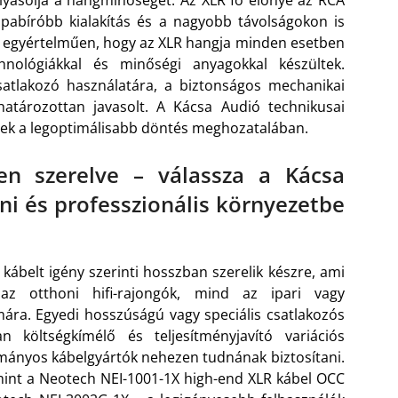
abíróbb kialakítás és a nagyobb távolságokon is
ató egyértelműen, hogy az XLR hangja minden esetben
nológiákkal és minőségi anyagokkal készültek.
tlakozó használatára, a biztonságos mechanikai
határozottan javasolt. A Kácsa Audió technikusai
nek a legoptimálisabb döntés meghozatalában.
en szerelve – válassza a Kácsa
i és professzionális környezetbe
ábelt igény szerinti hosszban szerelik készre, ami
 az otthoni hifi-rajongók, mind az ipari vagy
mára. Egyedi hosszúságú vagy speciális csatlakozós
an költségkímélő és teljesítményjavító variációs
mányos kábelgyártók nehezen tudnának biztosítani.
int a Neotech NEI-1001-1X high-end XLR kábel OCC