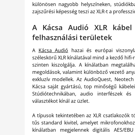
különösen nagyobb helyszíneken, stúdiókb
zajszűrési képesség teszi az XLR-t a professz
A Kácsa Audió XLR kábel k
felhasználási területek
A
Kácsa Audió
hazai és európai viszonyl
széleskörű XLR kínálatával mind a kezdő hifi
szinten kiszolgálja. A kínálatban megtalál
megoldások, valamint különböző vezető anyag
exkluzív modellek. Az AudioQuest, Neotec
Kácsa saját gyártású, top minőségű kábelei
Stúdiótechnikában, audio interfészek és
választékot kínál az üzlet.
A típusok tekintetében az XLR csatlakozók tö
tűs standard kivitel, amelyet mikrofonokho
kínálatban megjelennek digitális AES/E