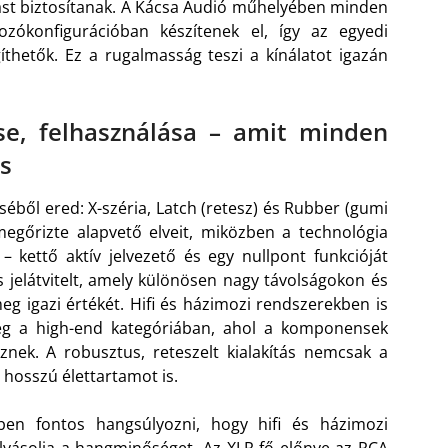
ítást biztosítanak. A Kácsa Audió műhelyében minden
ozókonfigurációban készítenek el, így az egyedi
gíthetők. Ez a rugalmasság teszi a kínálatot igazán
se, felhasználása – amit minden
s
séből ered: X-széria, Latch (retesz) és Rubber (gumi
megőrizte alapvető elveit, miközben a technológia
 kettő aktív jelvezető és egy nullpont funkcióját
s jelátvitelt, amely különösen nagy távolságokon és
 igazi értékét. Hifi és házimozi rendszerekben is
leg a high-end kategóriában, ahol a komponensek
nek. A robusztus, reteszelt kialakítás nemcsak a
hosszú élettartamot is.
ben fontos hangsúlyozni, hogy hifi és házimozi
ásolja a hangminőséget. Az XLR fő előnye az RCA