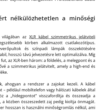
rt nélkülözhetetlen a minőségi
a világában az
XLR kábel szimmetrikus jelátviteli
gszélesebb körben alkalmazott csatlakozótípus.
everőpultok és színpadi lámpák összekötésére
tabil, hosszú távú jelvezetésre lett optimalizálva. Míg
fut, az XLR-ben három: a földelés, a melegpont és a
ővé a szimmetrikus jelátvitelt, amely a high-end és
léke.
ik, ahogyan a rendszer a zajokat kezeli. A kábel
– például mobiltelefon vagy hálózati kábelek által
öz a „hidegpontot” visszafordítja és összeadja a
k, a közben összeszedett zaj pedig kioltja önmagát.
ter hosszan is használni minőségromlás nélkül, ami