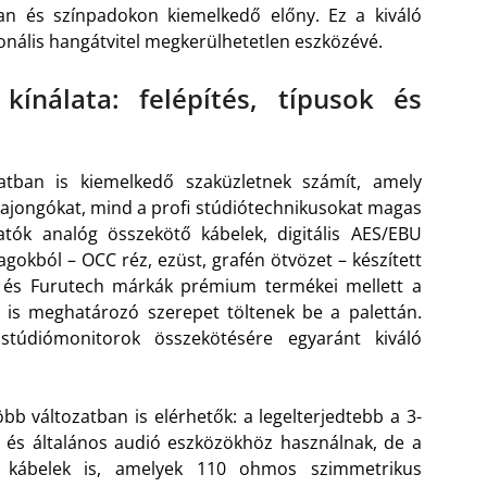
an és színpadokon kiemelkedő előny. Ez a kiváló
ionális hangátvitel megkerülhetetlen eszközévé.
ínálata: felépítés, típusok és
atban is kiemelkedő szaküzletnek számít, amely
-rajongókat, mind a profi stúdiótechnikusokat magas
hatók analóg összekötő kábelek, digitális AES/EBU
okból – OCC réz, ezüst, grafén ötvözet – készített
h és Furutech márkák prémium termékei mellett a
 is meghatározó szerepet töltenek be a palettán.
 stúdiómonitorok összekötésére egyaránt kiváló
bb változatban is elérhetők: a legelterjedtebb a 3-
z és általános audió eszközökhöz használnak, de a
BU kábelek is, amelyek 110 ohmos szimmetrikus