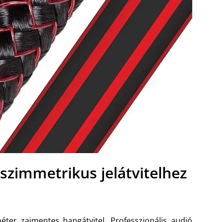
szimmetrikus jelátvitelhez
méter zajmentes hangátvitel. Professzionális audió