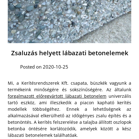
Zsaluzás helyett lábazati betonelemek
Posted on 2020-10-25
Mi, a Kerítésrendszerek Kft. csapata, büszkék vagyunk a
termékeink minőségére és sokszínűségére. Az általunk
forgalmazott előregyártott lábazati betonelem
univerzális
tartó eszköz, ami illeszkedik a piacon kapható kerítés
modellek többségéhez. Ennek a lehetőségnek az
alkalmazásával elkerülhető az időigényes zsalu építés és a
betonöntés. A kerítés felszerelése a talajba állított oszlopok
betonba öntésére korlátozódik, amelyek között a kész
lábazati betonelemek találhatóak.