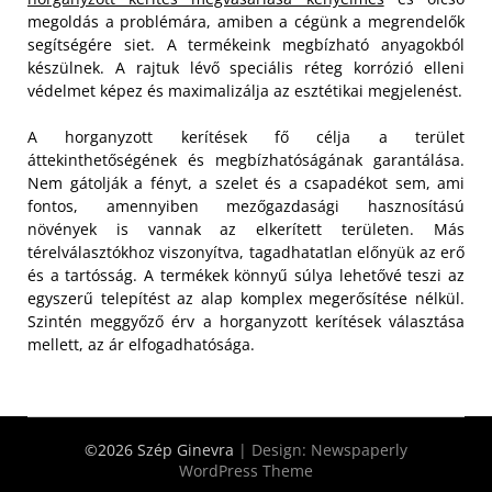
megoldás a problémára, amiben a cégünk a megrendelők
segítségére siet. A termékeink megbízható anyagokból
készülnek. A rajtuk lévő speciális réteg korrózió elleni
védelmet képez és maximalizálja az esztétikai megjelenést.
A horganyzott kerítések fő célja a terület
áttekinthetőségének és megbízhatóságának garantálása.
Nem gátolják a fényt, a szelet és a csapadékot sem, ami
fontos, amennyiben mezőgazdasági hasznosítású
növények is vannak az elkerített területen. Más
térelválasztókhoz viszonyítva, tagadhatatlan előnyük az erő
és a tartósság. A termékek könnyű súlya lehetővé teszi az
egyszerű telepítést az alap komplex megerősítése nélkül.
Szintén meggyőző érv a horganyzott kerítések választása
mellett, az ár elfogadhatósága.
©2026 Szép Ginevra
| Design:
Newspaperly
WordPress Theme