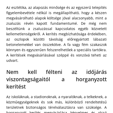
Az esztétika, az alapozás minősége és az egyszerű telepítés
figyelembevétele nélkül is megállapítható, hogy a készen
megvásárolható alapok költsége jóval alacsonyabb, mint a
zsaluzás révén kapott fundamentumé. De még nem
beszéltünk a zsaluzással kapcsolatos egyéb közvetett
kellemetlenségekről. A kerítés megbízhatósága érdekében,
az oszlopok közötti távolság előregyártott lábazati
betonelemekkel van összekötve. A fa vagy fém szakaszok
könnyen és egyszerűen felszerelhetőek a speciális tartókra.
A kerítések megvásárlásával széppé és vonzóvá teheti az
udvart.
Nem kell félteni az időjárás
viszontagságaitól a horganyzott
kerítést
Az iskoláknak, a stadionoknak, a nyaralóknak, a telkeknek, a
közműegységeknek és sok más, különböző rendeltetésű
területnek biztonságos térelválasztásra van szüksége. A
horganyzott kerítés megvásárlása kényelmes
és olcsó