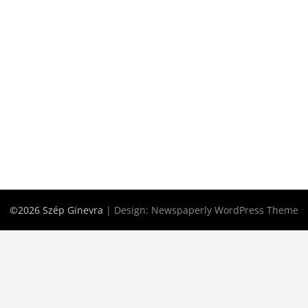
©2026 Szép Ginevra
| Design:
Newspaperly WordPress Theme