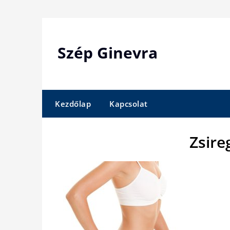
Skip
to
content
Szép Ginevra
Kezdőlap
Kapcsolat
Zsire