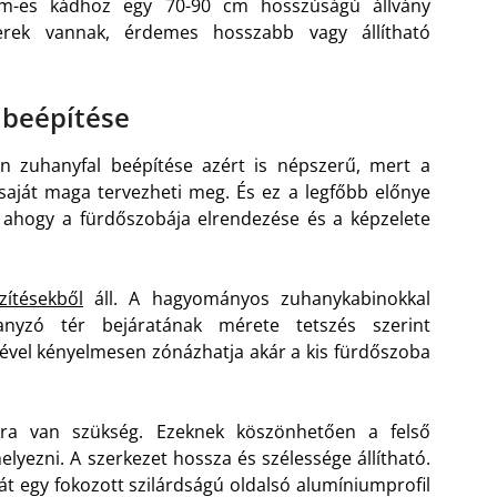
 cm-es kádhoz egy 70-90 cm hosszúságú állvány
rek vannak, érdemes hosszabb vagy állítható
 beépítése
n zuhanyfal beépítése azért is népszerű, mert a
 saját maga tervezheti meg. És ez a legfőbb előnye
, ahogy a fürdőszobája elrendezése és a képzelete
zítésekből
áll. A hagyományos zuhanykabinokkal
anyzó tér bejáratának mérete tetszés szerint
gével kényelmesen zónázhatja akár a kis fürdőszoba
kra van szükség. Ezeknek köszönhetően a felső
lyezni. A szerkezet hossza és szélessége állítható.
át egy fokozott szilárdságú oldalsó alumíniumprofil