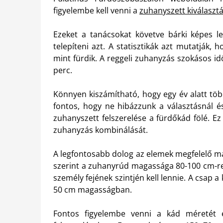
figyelembe kell venni a
zuhanyszett kiválasztá
Ezeket a tanácsokat követve bárki képes le
telepíteni azt. A statisztikák azt mutatják
mint fürdik. A reggeli zuhanyzás szokásos i
perc.
Könnyen kiszámítható, hogy egy év alatt töb
fontos, hogy ne hibázzunk a választásnál és
zuhanyszett felszerelése a fürdőkád fölé. Ez
zuhanyzás kombinálását.
A legfontosabb dolog az elemek megfelelő ma
szerint a zuhanyrúd magassága 80-100 cm-re k
személy fejének szintjén kell lennie. A csap a 
50 cm magasságban.
Fontos figyelembe venni a kád méretét 