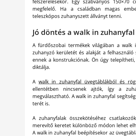
felszerelésekor. Egy szabványos 150×70
megfelelő. Ha a családban magas embe
teleszkópos zuhanyszett állványt tenni.
Jó döntés a walk in zuhanyfal
A fürdőszobai termékek világában a walk i
zuhanyzó kerületét és alakját a felhasználó
ennek a konstrukciónak. Ön úgy telepítheti
diktálja.
A
walk in zuhanyfal üvegtáblákból és rög
ellentétben nincsenek ajtók, így a zuh
megválasztható. A walk in zuhanyfal segítsé
terét is.
A zuhanyfalak összekötéséhez csatlakozó
merevítő keretet különböző módon lehet elhe
A walk in zuhanyfal beépítésekor az üvegtábl