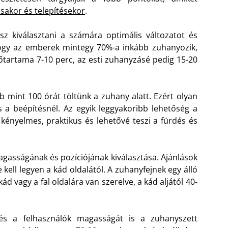
sakor és telepítésekor
.
sz kiválasztani a számára optimális változatot és
, hogy az emberek mintegy 70%-a inkább zuhanyozik,
dőtartama 7-10 perc, az esti zuhanyzásé pedig 15-20
b mint 100 órát töltünk a zuhany alatt. Ezért olyan
 a beépítésnél. Az egyik leggyakoribb lehetőség a
 kényelmes, praktikus és lehetővé teszi a fürdés és
gasságának és pozíciójának kiválasztása. Ajánlások
ell legyen a kád oldalától. A zuhanyfejnek egy álló
kád vagy a fal oldalára van szerelve, a kád aljától 40-
és a felhasználók magasságát is a zuhanyszett