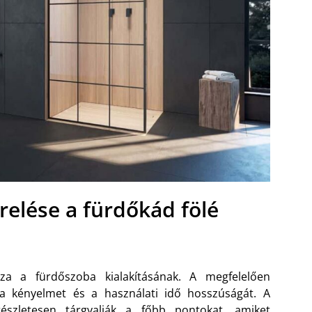
relése a fürdőkád fölé
sza a fürdőszoba kialakításának. A megfelelően
ja a kényelmet és a használati idő hosszúságát. A
észletesen tárgyalják a főbb pontokat, amiket