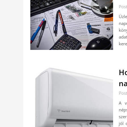
Pos
Üzle
nap
kön
adat
kere
Ho
na
Pos
A v
nép
szer
jól 