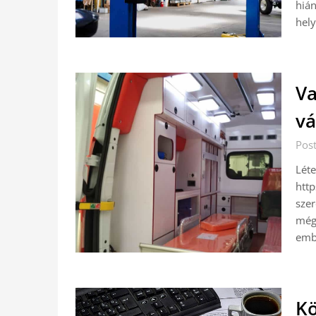
hián
hely
Va
vá
Pos
Lét
http
szer
még
embe
Kö