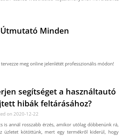
es Útmutató Minden
s tervezze meg online jelenlétét professzionális módon!
rjen segítséget a használtautó
jtett hibák feltárásához?
ted on 2020-12-22
s is annál rosszabb érzés, amikor utólag döbbenünk rá,
z üzletet kötöttünk, mert egy termékről kiderül, hogy