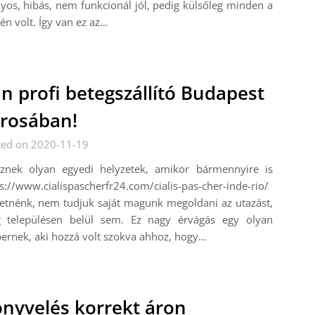
yos, hibás, nem funkcionál jól, pedig külsőleg minden a
én volt. Így van ez az…
n profi betegszállító Budapest
rosában!
ted on 2020-11-19
eznek olyan egyedi helyzetek, amikor bármennyire is
s://www.cialispascherfr24.com/cialis-pas-cher-inde-rio/
etnénk, nem tudjuk saját magunk megoldani az utazást,
 településen belül sem. Ez nagy érvágás egy olyan
rnek, aki hozzá volt szokva ahhoz, hogy…
nyvelés korrekt áron