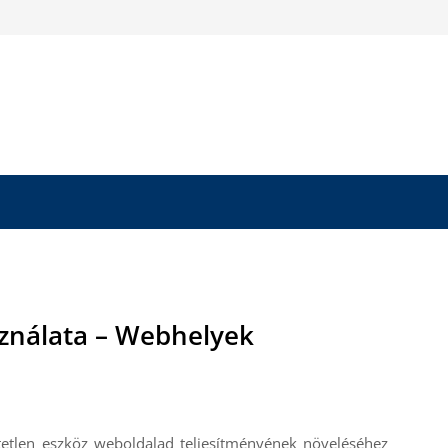
ználata – Webhelyek
tetlen eszköz weboldalad teljesítményének növeléséhez