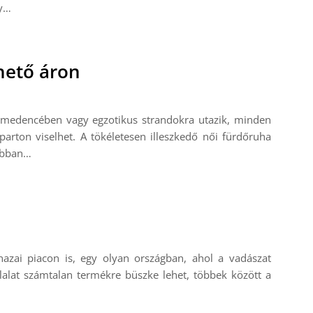
y…
hető áron
 a medencében vagy egzotikus strandokra utazik, minden
arton viselhet. A tökéletesen illeszkedő női fürdőruha
jobban…
hazai piacon is, egy olyan országban, ahol a vadászat
lalat számtalan termékre büszke lehet, többek között a