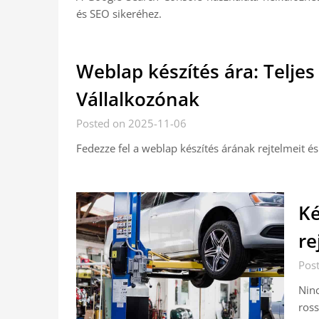
és SEO sikeréhez.
Weblap készítés ára: Telj
Vállalkozónak
Posted on 2025-11-06
Fedezze fel a weblap készítés árának rejtelmeit é
Ké
re
Pos
Ninc
ross