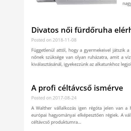
nag
Divatos női fürdőruha elér
Posted on 2018-11-08
Függetlenül attól, hogy a gyermekeivel játszik
nőnek szüksége van olyan ruházatra, amit a vízp
kiválasztásánál, igyekezzünk az alkatunkhoz leg
A profi céltávcső ismérve
Posted on 2017-08-24
A Walther vállalkozás igen régóta jelen van a 
európai hagyományai elképesztően régiek. A vál
céltávcső produktumra…