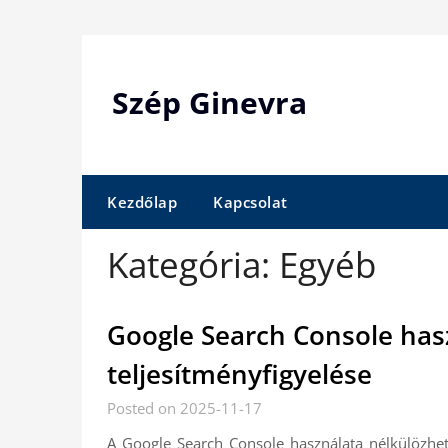
Skip
to
content
Szép Ginevra
Kezdőlap
Kapcsolat
Kategória:
Egyéb
Google Search Console has
teljesítményfigyelése
Posted on 2025-11-17
A Google Search Console használata nélkülözhe