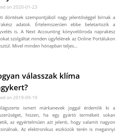
ted on 2020-01-23
ti döntések szempontjából nagy jelentőséggel bírnak a
rakész adatok. Értelemszerűen ebbe beletartozik a
yvelés is. A Next Accounting könyvelőiroda naprakész
okat szolgáltat minden ügyfelének az Online Portálukon
sztül. Mivel minden hónapban teljes…
gyan válasszak klíma
gykert?
ted on 2019-09-19
ilágszerte ismert márkanevek joggal érdemlik ki a
szerűséget, hiszen, ha egy gyártó termékeit sokan
etik, az egyértelműen azt jelenti, hogy valamit nagyon
csinálnak. Az elektronikus eszközök terén is megannyi