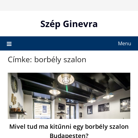
Skip
to
content
Szép Ginevra
Menu
Címke:
borbély szalon
Mivel tud ma kitűnni egy borbély szalon
Budapesten?