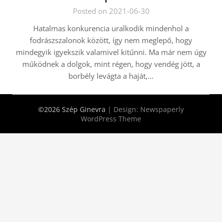
Posted on 2021-06-30
Hatalmas konkurencia uralkodik mindenhol a
fodrászszalonok között, így nem meglepő, hogy
mindegyik igyekszik valamivel kitűnni. Ma már nem úgy
működnek a dolgok, mint régen, hogy vendég jött, a
borbély levágta a haját,…
©2026 Szép Ginevra
| Design:
Newspaperly
WordPress Theme