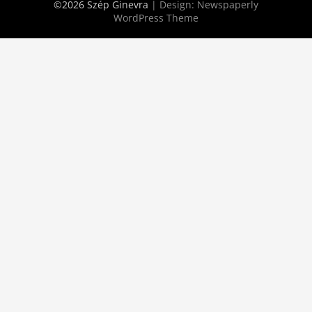
©2026 Szép Ginevra
| Design:
Newspaperly
WordPress Theme