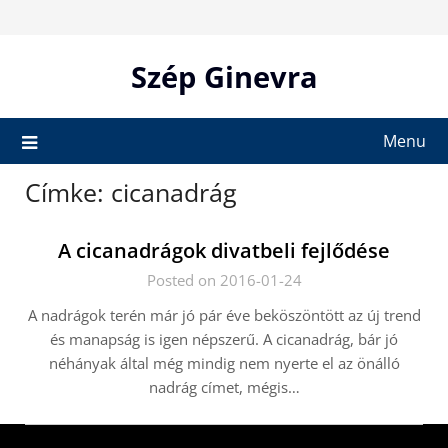
Skip
to
content
Szép Ginevra
Menu
Címke:
cicanadrág
A cicanadrágok divatbeli fejlődése
Posted on 2016-01-24
A nadrágok terén már jó pár éve beköszöntött az új trend
és manapság is igen népszerű. A cicanadrág, bár jó
néhányak által még mindig nem nyerte el az önálló
nadrág címet, mégis…